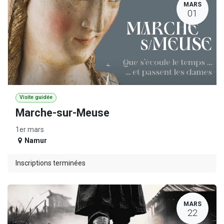
MARS
01
Visite guidée
Marche-sur-Meuse
1er mars
Namur
Inscriptions terminées
MARS
22