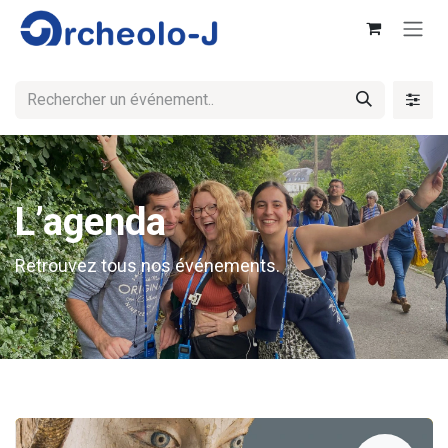
Se rendre au contenu
L’agenda
Retrouvez tous nos événements.