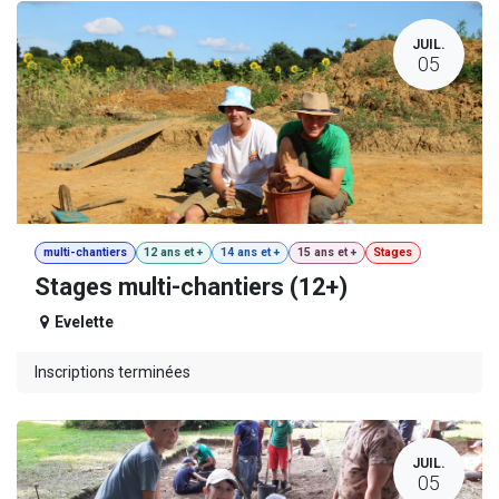
JUIL.
05
multi-chantiers
12 ans et +
14 ans et +
15 ans et +
Stages
Stages multi-chantiers (12+)
Evelette
Inscriptions terminées
JUIL.
05