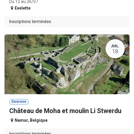
Du 12 au 26/07
Evelette
Inscriptions terminées
JUIL.
18
Excursion
Château de Moha et moulin Li Stwerdu
Namur
,
Belgique
Inscriptions terminées