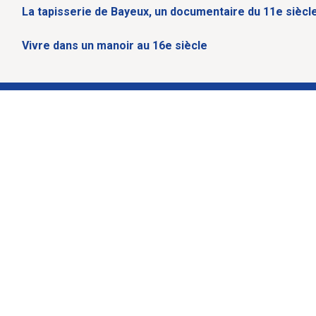
La tapisserie de Bayeux, un documentaire du 11e siècl
Vivre dans un manoir au 16e siècle
r
ublics.
ller.
tuit,
seul le transport est à votre charge
usieurs mois selon vos besoins.