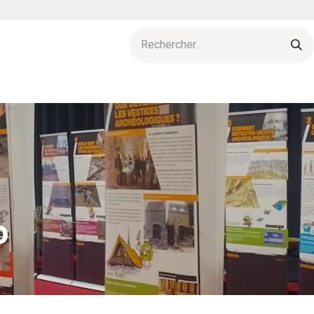
res
Agenda
L'esprit d'archeolo-J
Actu & publications
o