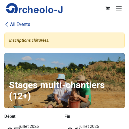
Se rendre au contenu
All Events
Inscriptions clôturées.
Stages multi-chantiers
(12+)
Début
Fin
juillet 2026
juillet 2026