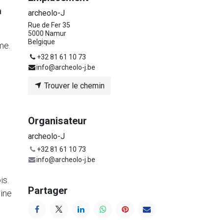
à
archeolo-J
Rue de Fer 35
5000 Namur
Belgique
me.
+32 81 61 10 73
info@archeolo-j.be
Trouver le chemin
Organisateur
archeolo-J
+32 81 61 10 73
info@archeolo-j.be
is.
Partager
oine