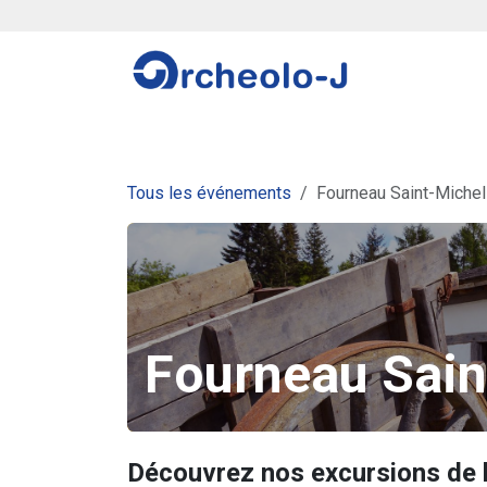
Se rendre au contenu
Stages
Projets scolaires
Autres aventu
Tous les événements
Fourneau Saint-Michel
Fourneau Sain
Découvrez nos excursions de l'