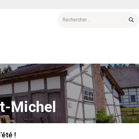
res
Agenda
L'esprit d'archeolo-J
Actu & publications
t-Michel
été !