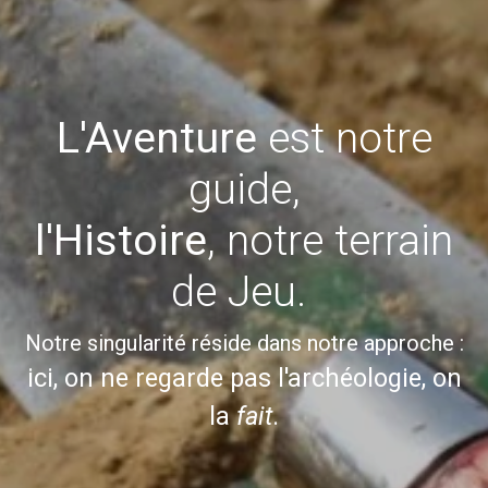
L'Aventure
est notre
guide,
l'Histoire
, notre terrain
de Jeu.
Notre singularité réside dans notre approche :
ici, on ne regarde pas l'archéologie, on
la
fait
.