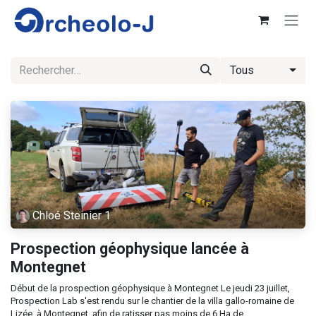
Se rendre au contenu
Tous
Chloé Steinier 1
Prospection géophysique lancée à
Montegnet
Début de la prospection géophysique à Montegnet Le jeudi 23 juillet,
Prospection Lab s'est rendu sur le chantier de la villa gallo-romaine de
Lizée, à Montegnet, afin de ratisser pas moins de 6 Ha de ...