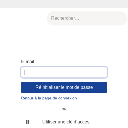
res
Agenda
L'esprit d'archeolo-J
Actu & publications
E-mail
Réinitialiser le mot de passe
Retour à la page de connexion
- ou -
Utiliser une clé d’accès