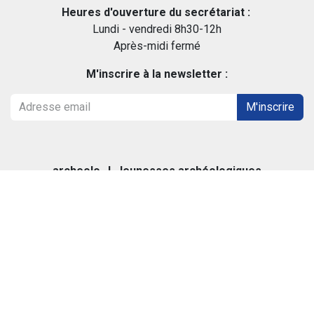
Heures d'ouverture du secrétariat :
Lundi - vendredi 8h30-12h
Après-midi fermé
M'inscrire à la newsletter :
M'inscrire
archeolo-J, Jeunesses archéologiques
35 rue de Fer - 5000 Namur
+32 (0)81/61.10.73
info@archeolo-j.be
BCE :
0451.541.433