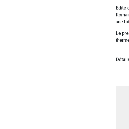
Edité 
Romain
une bi
Le pre
therme
Détail