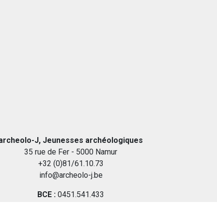
archeolo-J, Jeunesses archéologiques
35 rue de Fer - 5000 Namur
+32 (0)81/61.10.73
info@archeolo-j.be
BCE :
0451.541.433