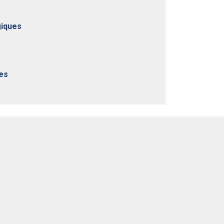
iques
les