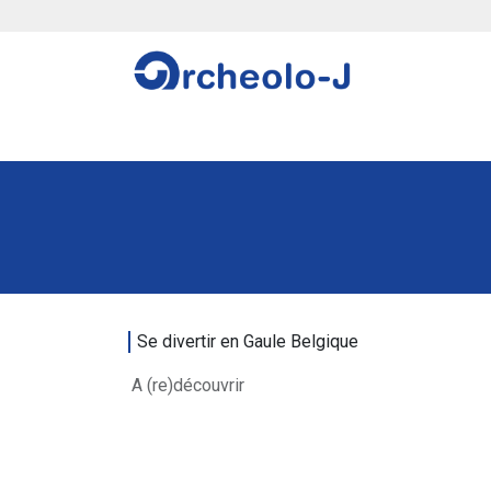
Se rendre au contenu
Stages
Projets scolaires
Autres aventu
Se divertir en Gaule Belgique
A (re)découvrir