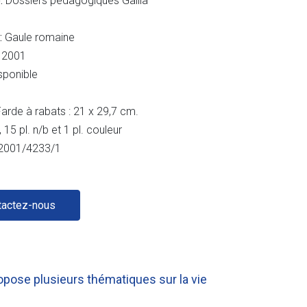
:
Dossiers pédagogiques Gallia
 :
Gaule romaine
2001
sponible
arde à rabats : 21 x 29,7 cm.
15 pl. n/b et 1 pl. couleur
2001/4233/1
tactez-nous
opose plusieurs thématiques sur la vie