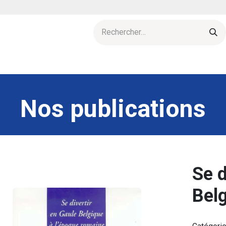
res
Agenda
L'esprit d'archeolo-J
Actu & publications
Nos publications
Se d
Bel