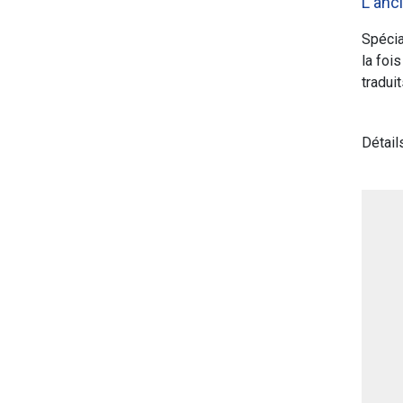
L'anc
Spécia
la foi
tradui
Détail