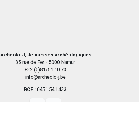
archeolo-J, Jeunesses archéologiques
35 rue de Fer - 5000 Namur
+32 (0)81/61.10.73
info@archeolo-j.be
BCE :
0451.541.433