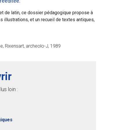
rééditée.
 et de latin, ce dossier pédagogique propose à
llustrations, et un recueil de textes antiques,
ne, Rixensart, archeolo-J, 1989
rir
us loin :
iques