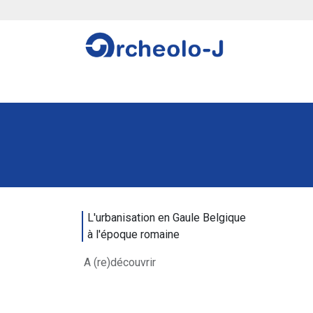
Se rendre au contenu
Stages
Projets scolaires
Autres aventu
L'urbanisation en Gaule Belgique
à l'époque romaine
A (re)découvrir