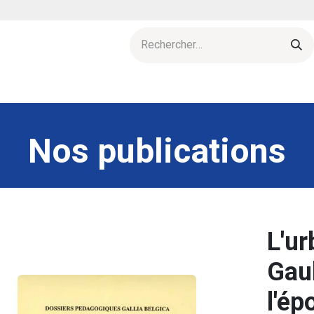
res
Agenda
L'esprit d'archeolo-J
Actu & publications
Nos publications
L'ur
Gau
l'é