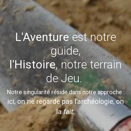
L'Aventure
est notre
guide,
l'Histoire
, notre terrain
de Jeu.
Notre singularité réside dans notre approche :
ici, on ne regarde pas l'archéologie, on
la
fait
.