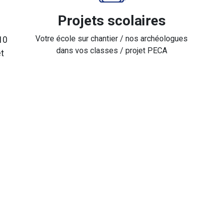
Projets scolaires
Votre école sur chantier / nos archéologues
10
dans vos classes / projet PECA
t
J propose des stages et des aventures qui transforment l'
us offrons une
expérience authentique
sur de vrais chantiers et e
 activités garantissent
sécurité et bienveillance
, tout en dévelop