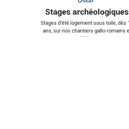
Stages archéologiques
Stages d'été logement sous toile, dès 
ans, sur nos chantiers gallo-romains e
médiévaux
Depuis
plus de 55 ans
, archeolo-
Nous vo
Encadrées par des
archéologues experts
, nos