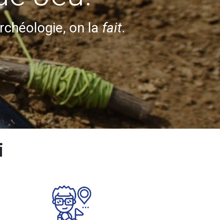
archéologie, on la
fait
.
i