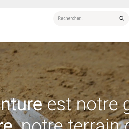
res
Agenda
L'esprit d'archeolo-J
Actu & publications
enture
est notre 
re
, notre terrain