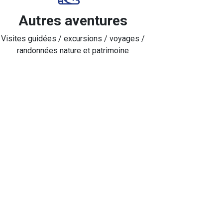
Autres aventures
Visites guidées / excursions / voyages /
randonnées nature et patrimoine
apprentissage en passion concrète.
n atelier.
pant des compétences essentielles pour l'avenir